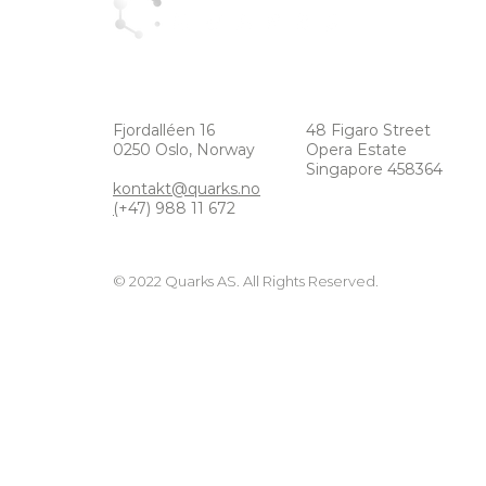
Oslo
Singapore
Fjordalléen 16
48 Figaro Street
0250 Oslo, Norway
Opera Estate
Singapore 458364
kontakt@quarks.no
(
+47) 988 11 672
© 2022 Quarks AS. All Rights Reserved.