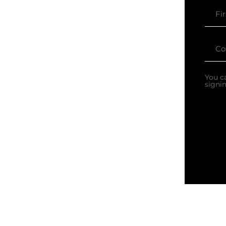
You c
signi