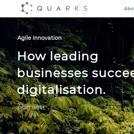
Abo
Abo
Agile innovation
How leading
businesses
succe
digitalisation.
READ MORE