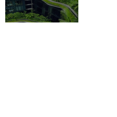
QUARKS ASIA:
TEKNOLOGI OG
INNOVASJON KRYSSER
KONTINENTER