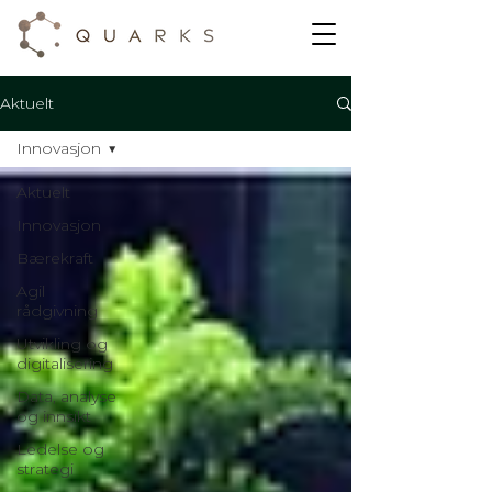
Aktuelt
Innovasjon
Aktuelt
Innovasjon
Bærekraft
Agil
rådgivning
Utvikling og
digitalisering
Data, analyse
og innsikt
Ledelse og
strategi